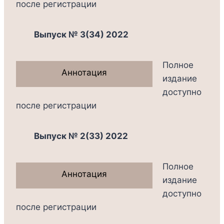
после регистрации
Выпуск № 3(34) 2022
Полное
Аннотация
издание
доступно
после регистрации
Выпуск № 2(33) 2022
Полное
Аннотация
издание
доступно
после регистрации