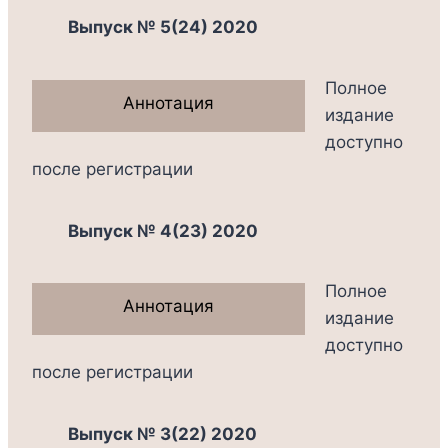
Выпуск № 5(24) 2020
Полное
Аннотация
издание
доступно
после регистрации
Выпуск № 4(23) 2020
Полное
Аннотация
издание
доступно
после регистрации
Выпуск № 3(22) 2020