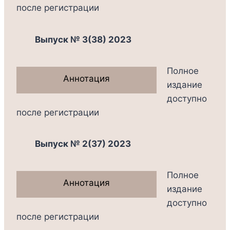
после регистрации
Выпуск № 3(38) 2023
Полное
Аннотация
издание
доступно
после регистрации
Выпуск № 2(37) 2023
Полное
Аннотация
издание
доступно
после регистрации