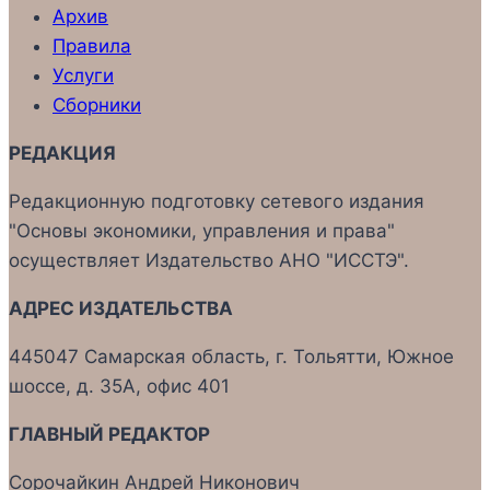
Архив
Правила
Услуги
Сборники
РЕДАКЦИЯ
Редакционную подготовку сетевого издания
"Основы экономики, управления и права"
осуществляет Издательство АНО "ИССТЭ".
АДРЕС ИЗДАТЕЛЬСТВА
445047 Самарская область, г. Тольятти, Южное
шоссе, д. 35A, офис 401
ГЛАВНЫЙ РЕДАКТОР
Сорочайкин Андрей Никонович