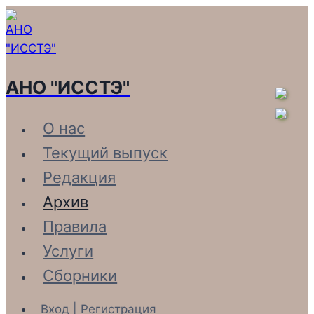
Перейти
к
содержимому
АНО "ИССТЭ"
О нас
Текущий выпуск
Редакция
Архив
Правила
Услуги
Сборники
Вход | Регистрация