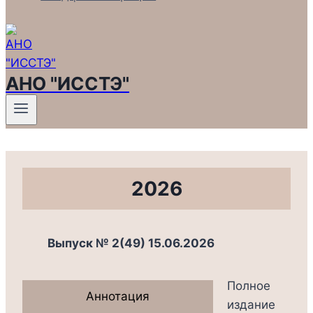
АНО "ИССТЭ"
2026
Выпуск № 2(49)
15.06.2026
Полное
Аннотация
издание