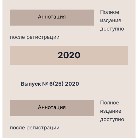
Полное
Аннотация
издание
доступно
после регистрации
2020
Выпуск № 6(25) 2020
Полное
Аннотация
издание
доступно
после регистрации