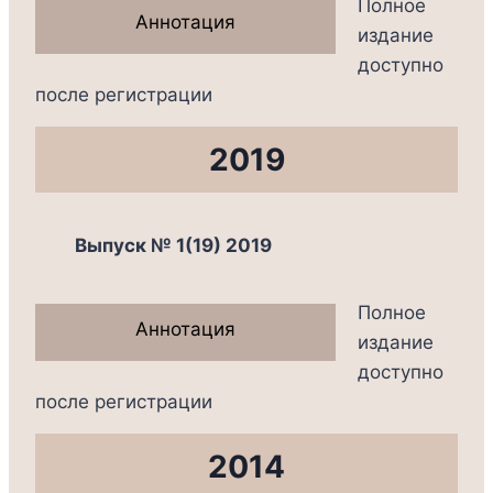
Полное
Аннотация
издание
доступно
после регистрации
2019
Выпуск № 1(19) 2019
Полное
Аннотация
издание
доступно
после регистрации
2014