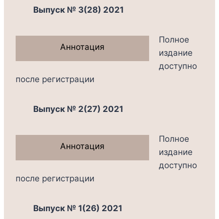
Выпуск № 3(28) 2021
Полное
Аннотация
издание
доступно
после регистрации
Выпуск № 2(27) 2021
Полное
Аннотация
издание
доступно
после регистрации
Выпуск № 1(26) 2021