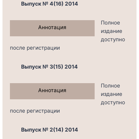
Выпуск № 4(16) 2014
Полное
Аннотация
издание
доступно
после регистрации
Выпуск № 3(15) 2014
Полное
Аннотация
издание
доступно
после регистрации
Выпуск № 2(14) 2014